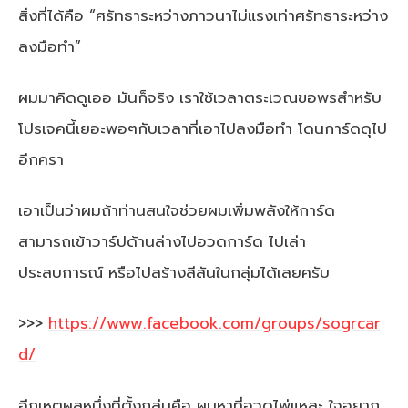
สิ่งที่ได้คือ “ศรัทธาระหว่างภาวนาไม่แรงเท่าศรัทธาระหว่าง
ลงมือทำ”
ผมมาคิดดูเออ มันก็จริง เราใช้เวลาตระเวณขอพรสำหรับ
โปรเจคนี้เยอะพอๆกับเวลาที่เอาไปลงมือทำ โดนการ์ดดุไป
อีกครา
เอาเป็นว่าผมถ้าท่านสนใจช่วยผมเพิ่มพลังให้การ์ด
สามารถเข้าวาร์ปด้านล่างไปอวดการ์ด ไปเล่า
ประสบการณ์ หรือไปสร้างสีสันในกลุ่มได้เลยครับ
>>>
https://www.facebook.com/groups/sogrcar
d/
อีกเหตุผลหนึ่งที่ตั้งกลุ่มคือ ผมหาที่อวดไพ่แหละ ใจอยาก