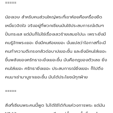
=====
น้องเจษ สำหรับคนส่วนใหญ่พระที่เขาห้อยคือเครื่องยึด
เหนี่ยวจิตใจ จริงอยู่ที่พวกเซียนมันใช้ประสบการณ์เดิมๆ
ปั่นกระแส แต่มันก็ไม่ใช่เรื่องเลวร้ายเสมอไปนะ เพราะยิ่งมี
คนรู้จักพระเยอะ ยิ่งมีคนห้อยเยอะ นั่นแปลว่าโอกาสที่จะมี
คนทำความดีเกรงกลัวต่อบาปเยอะขึ้น และยิ่งมีคนใส่เยอะ
ขึ้นพลังของศรัทธาจะยิ่งเยอะขึ้น มันคือกฎของตัวเลข ยิ่ง
คนใส่เยอะ ศรัทธายิ่งเยอะ ประสบการณ์ยิ่งเยอะ ก็ไปดึง
คนมาเช่ามาบูชาเยอะขึ้น มันได้ประโยชน์ทุกฝ่าย
=====
สิ่งที่เซียนพระคนนี้พูด ไม่ได้ใช้ได้กับแค่วงการพระ แต่มัน