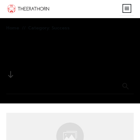
Home
Home
Category: Success
//
THE OHMPIANG LETT
Search for anything
Contact
here