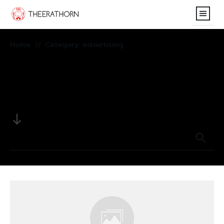
Home
Home
Category: advertising
//
THE OHMPIANG LETT
Search for anything
Contact
here